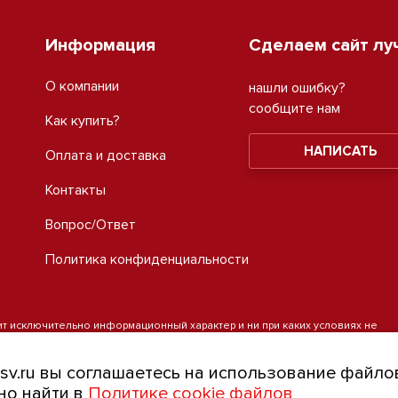
Информация
Сделаем сайт лу
О компании
нашли ошибку?
сообщите нам
Как купить?
НАПИСАТЬ
Оплата и доставка
Контакты
Вопрос/Ответ
Политика конфиденциальности
ит исключительно информационный характер и ни при каких условиях не
а 1 статьи 437 Гражданского кодекса Российской Федерации. Для
ых товаров и (или) услуг, пожалуйста, обращайтесь на info@skladsv.ru.
sv.ru вы соглашаетесь на использование файлов
о найти в
Политике cookie файлов