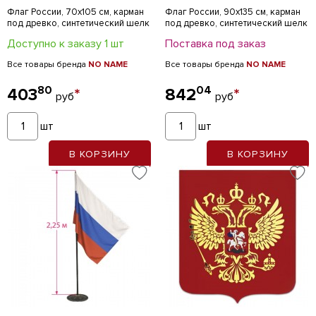
Флаг России, 70х105 см, карман
Флаг России, 90х135 см, карман
под древко, синтетический шелк
под древко, синтетический шелк
Доступно к заказу 1 шт
Поставка под заказ
Все товары бренда
NO NAME
Все товары бренда
NO NAME
80
04
403
*
842
*
руб
руб
шт
шт
В КОРЗИНУ
В КОРЗИНУ