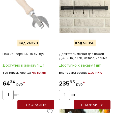
Код 26229
Код 53956
Нож консервный, 16 см, бук
Держатель-магнит для ножей
ДОЛЯНА, 34см, металл, черный
Доступно к заказу 1 шт
Доступно к заказу 1 шт
Все товары бренда
NO NAME
Все товары бренда
ДОЛЯНА
34
95
64
*
235
*
руб
руб
шт
шт
В КОРЗИНУ
В КОРЗИНУ