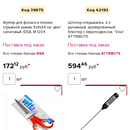
Код 39875
Код 42193
Футляр для фольги и пленки
Штопор-открывалка, 2-х
отрывной зажим, 5х9х34 см, цвет
рычажный, хромированный,
салатовый, IDEA, М 1204
блистер с европодвесом, "Viva",
ATTRIBUTE
Поставка под заказ
Поставка под заказ
Все товары бренда
IDEA
Все товары бренда
ATTRIBUTE
12
46
172
*
594
*
руб
руб
шт
шт
В КОРЗИНУ
В КОРЗИНУ