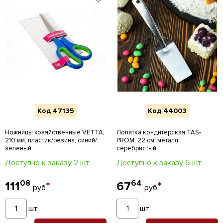
Код 47135
Код 44003
Ножницы хозяйственные VETTA,
Лопатка кондитерская TAS-
210 мм, пластик/резина, синий/
PROM, 22 см, металл,
зеленый
серебристый
Доступно к заказу 2 шт
Доступно к заказу 6 шт
08
64
111
*
67
*
руб
руб
шт
шт