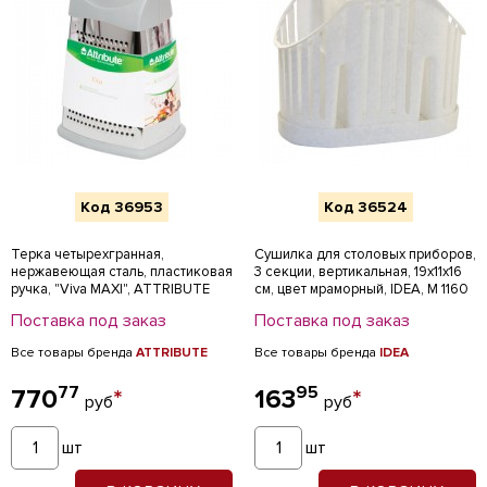
Код 36953
Код 36524
Терка четырехгранная,
Сушилка для столовых приборов,
нержавеющая сталь, пластиковая
3 секции, вертикальная, 19х11х16
ручка, "Viva MAXI", ATTRIBUTE
см, цвет мраморный, IDEA, М 1160
Поставка под заказ
Поставка под заказ
Все товары бренда
ATTRIBUTE
Все товары бренда
IDEA
77
95
770
*
163
*
руб
руб
шт
шт