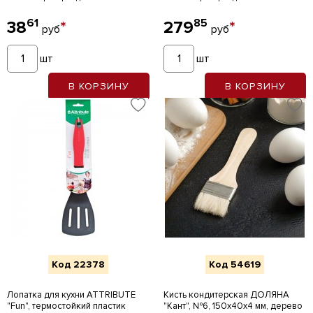
61
85
38
*
279
*
руб
руб
шт
шт
В КОРЗИНУ
В КОРЗИНУ
Код 22378
Код 54619
Лопатка для кухни ATTRIBUTE
Кисть кондитерская ДОЛЯНА
"Fun", термостойкий пластик
"Кант", №6, 150х40х4 мм, дерево