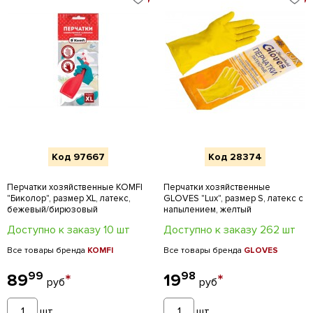
Код 97667
Код 28374
Перчатки хозяйственные KOMFI
Перчатки хозяйственные
"Биколор", размер XL, латекс,
GLOVES "Lux", размер S, латекс с
бежевый/бирюзовый
напылением, желтый
Доступно к заказу 10 шт
Доступно к заказу 262 шт
Все товары бренда
KOMFI
Все товары бренда
GLOVES
99
98
89
*
19
*
руб
руб
шт
шт