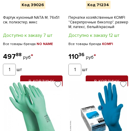
Код 39026
Код 71234
Фартук кухонный NATA M, 76х51
Перчатки хозяйственные KOMFI
см, полиэстер, микс
"Сверхпрочные биколор", размер
M, латекс, белый/красный
Доступно к заказу 7 шт
Доступно к заказу 12 шт
Все товары бренда
NO NAME
Все товары бренда
KOMFI
88
36
497
*
110
*
руб
руб
шт
шт
В КОРЗИНУ
В КОРЗИНУ