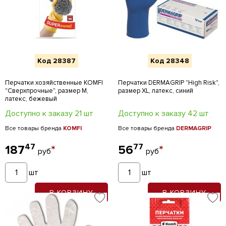
Код 28387
Код 28348
Перчатки хозяйственные KOMFI
Перчатки DERMAGRIP "High Risk",
"Сверхпрочные", размер M,
размер XL, латекс, синий
латекс, бежевый
Доступно к заказу 21 шт
Доступно к заказу 42 шт
Все товары бренда
KOMFI
Все товары бренда
DERMAGRIP
47
77
187
*
56
*
руб
руб
шт
шт
В КОРЗИНУ
В КОРЗИНУ