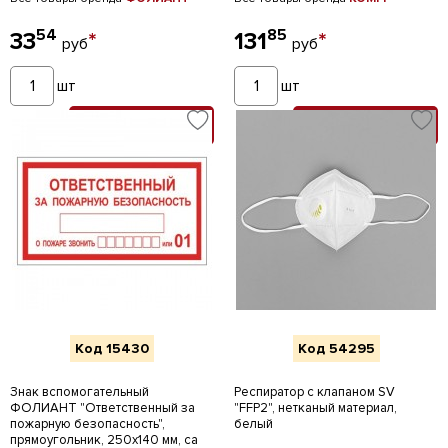
54
85
33
*
131
*
руб
руб
шт
шт
В КОРЗИНУ
В КОРЗИНУ
Код 15430
Код 54295
Знак вспомогательный
Респиратор с клапаном SV
ФОЛИАНТ "Ответственный за
"FFP2", нетканый материал,
пожарную безопасность",
белый
прямоугольник, 250х140 мм, са