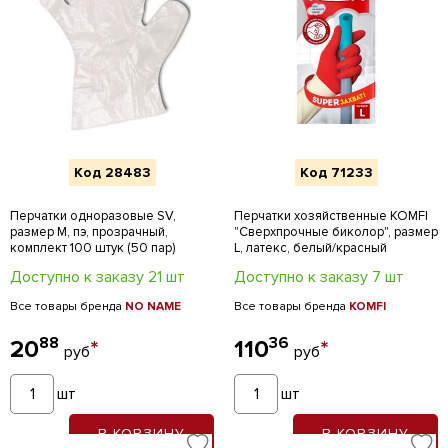
Код 28483
Код 71233
Перчатки одноразовые SV,
Перчатки хозяйственные KOMFI
размер M, пэ, прозрачный,
"Сверхпрочные биколор", размер
комплект 100 штук (50 пар)
L, латекс, белый/красный
Доступно к заказу 21 шт
Доступно к заказу 7 шт
Все товары бренда
NO NAME
Все товары бренда
KOMFI
88
36
20
*
110
*
руб
руб
шт
шт
В КОРЗИНУ
В КОРЗИНУ