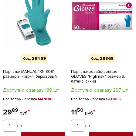
Код 28469
Код 28368
Перчатки MANUAL "XN 809",
Перчатки хозяйственные
размер S, нитрил, бирюзовый
GLOVES "High risk", размер S,
латекс, синий
Доступно к заказу 189 шт
Доступно к заказу 237 шт
Все товары бренда
MANUAL
Все товары бренда
GLOVES
89
50
29
*
11
*
руб
руб
шт
шт