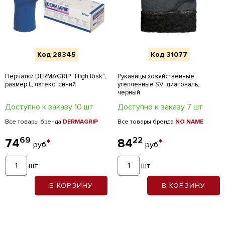
Код 28345
Код 31077
Перчатки DERMAGRIP "High Risk",
Рукавицы хозяйственные
размер L, латекс, синий
утепленные SV, диагональ,
черный
Доступно к заказу 10 шт
Доступно к заказу 7 шт
Все товары бренда
DERMAGRIP
Все товары бренда
NO NAME
69
22
74
*
84
*
руб
руб
шт
шт
В КОРЗИНУ
В КОРЗИНУ