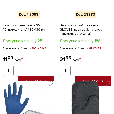
Код 45088
Код 28383
Знак самоклеящийся SV
Перчатки хозяйственные
"Огнетушитель", 180х180 мм
GLOVES, размер S, латекс с
напылением, желтый
Доступно к заказу 25 шт
Доступно к заказу 188 шт
Все товары бренда
NO NAME
Все товары бренда
GLOVES
09
96
11
*
21
*
руб
руб
шт
шт
В КОРЗИНУ
В КОРЗИНУ