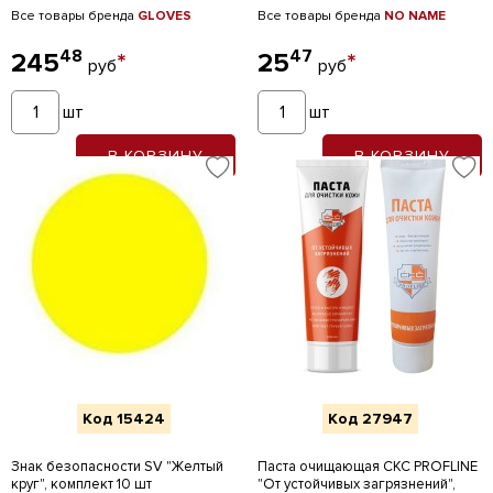
Все товары бренда
GLOVES
Все товары бренда
NO NAME
48
47
245
*
25
*
руб
руб
шт
шт
В КОРЗИНУ
В КОРЗИНУ
Код 15424
Код 27947
Знак безопасности SV "Желтый
Паста очищающая CKC PROFLINE
круг", комплект 10 шт
"От устойчивых загрязнений",