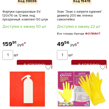
Код 39036
Код 15415
Фартуки одноразовые SV,
Знак "Знак о запрете курения",
120х76 см, 12 мкм, пнд,
диаметр 200 мм, пленка
прозрачный, комплект 50 штук
самоклейка
Доступно к заказу 50 шт
Доступно к заказу 22 шт
Все товары бренда
ФОЛИАНТ
91
56
159
*
49
*
руб
руб
шт
шт
В КОРЗИНУ
В КОРЗИНУ