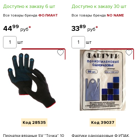
Доступно к заказу 6 шт
Доступно к заказу 30 шт
Все товары бренда
ФОЛИАНТ
Все товары бренда
NO NAME
99
89
44
*
33
*
руб
руб
шт
шт
В КОРЗИНУ
В КОРЗИНУ
Код 28535
Код 39037
Перчатки вязаные SV "Точка", 10
Фартуки одноразовые Ф-УПАК,