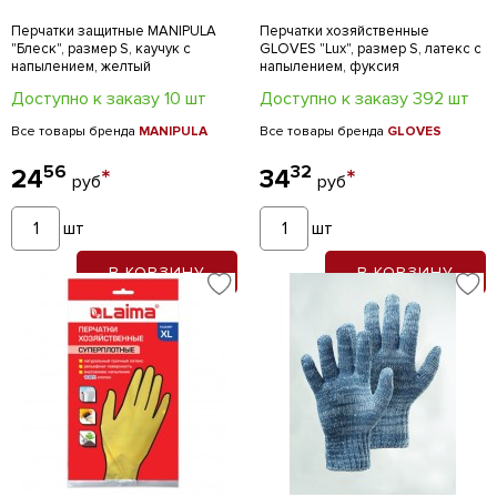
Перчатки защитные MANIPULA
Перчатки хозяйственные
"Блеск", размер S, каучук с
GLOVES "Lux", размер S, латекс с
напылением, желтый
напылением, фуксия
Доступно к заказу 10 шт
Доступно к заказу 392 шт
Все товары бренда
MANIPULA
Все товары бренда
GLOVES
56
32
24
*
34
*
руб
руб
шт
шт
В КОРЗИНУ
В КОРЗИНУ