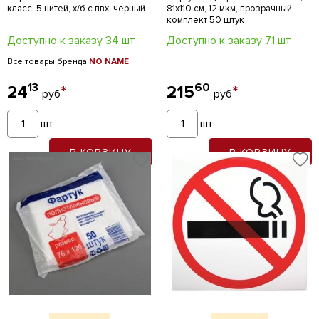
класс, 5 нитей, х/б с пвх, черный
81х110 см, 12 мкм, прозрачный,
комплект 50 штук
Доступно к заказу 34 шт
Доступно к заказу 71 шт
Все товары бренда
NO NAME
13
60
24
*
215
*
руб
руб
шт
шт
В КОРЗИНУ
В КОРЗИНУ