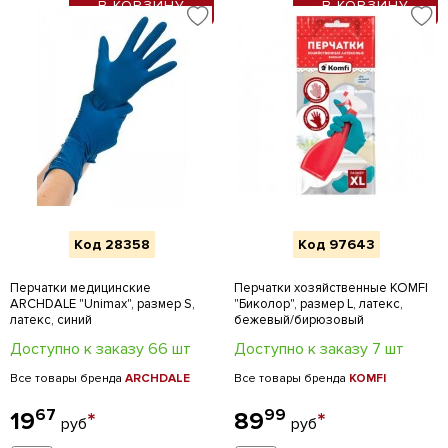
В КОРЗИНУ
В КОРЗИНУ
Код 28358
Код 97643
Перчатки медицинские
Перчатки хозяйственные KOMFI
ARCHDALE "Unimax", размер S,
"Биколор", размер L, латекс,
латекс, синий
бежевый/бирюзовый
Доступно к заказу 66 шт
Доступно к заказу 7 шт
Все товары бренда
ARCHDALE
Все товары бренда
KOMFI
67
99
19
*
89
*
руб
руб