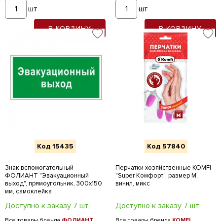
шт
шт
В КОРЗИНУ
В КОРЗИНУ
Код 15435
Код 57840
Знак вспомогательный
Перчатки хозяйственные KOMFI
ФОЛИАНТ "Эвакуационный
"Super Комфорт", размер M,
выход", прямоугольник, 300х150
винил, микс
мм, самоклейка
Доступно к заказу 7 шт
Доступно к заказу 7 шт
Все товары бренда
ФОЛИАНТ
Все товары бренда
KOMFI