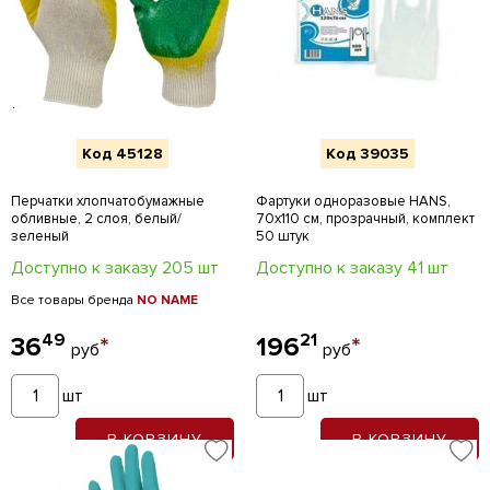
Код 45128
Код 39035
Перчатки хлопчатобумажные
Фартуки одноразовые HANS,
обливные, 2 слоя, белый/
70х110 см, прозрачный, комплект
зеленый
50 штук
Доступно к заказу 205 шт
Доступно к заказу 41 шт
Все товары бренда
NO NAME
49
21
36
*
196
*
руб
руб
шт
шт
В КОРЗИНУ
В КОРЗИНУ