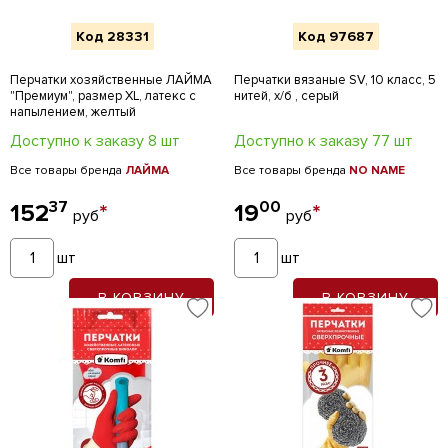
Код 28331
Код 97687
Перчатки хозяйственные ЛАЙМА
Перчатки вязаные SV, 10 класс, 5
"Премиум", размер XL, латекс с
нитей, х/б , серый
напылением, желтый
Доступно к заказу 8 шт
Доступно к заказу 77 шт
Все товары бренда
ЛАЙМА
Все товары бренда
NO NAME
37
00
152
*
19
*
руб
руб
шт
шт
В КОРЗИНУ
В КОРЗИНУ