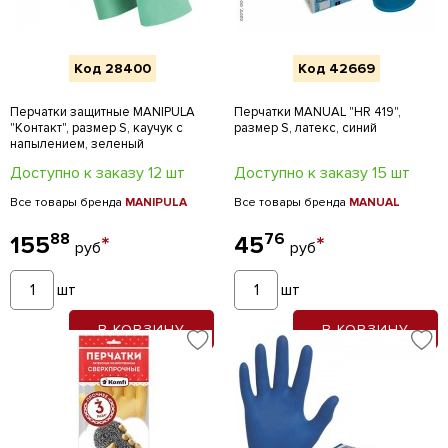
Код 28400
Код 42669
Перчатки защитные MANIPULA
Перчатки MANUAL "HR 419",
"Контакт", размер S, каучук с
размер S, латекс, синий
напылением, зеленый
Доступно к заказу 12 шт
Доступно к заказу 15 шт
Все товары бренда
MANIPULA
Все товары бренда
MANUAL
88
76
155
*
45
*
руб
руб
шт
шт
В КОРЗИНУ
В КОРЗИНУ