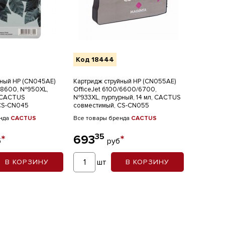
Код 18444
йный HP (CN045AE)
Картридж струйный HP (CN055AE)
/ 8600, №950XL,
OfficeJet 6100/6600/6700,
, CACTUS
№933XL, пурпурный, 14 мл, CACTUS
CS-CN045
совместимый, CS-CN055
енда
CACTUS
Все товары бренда
CACTUS
35
*
693
*
б
руб
шт
В КОРЗИНУ
В КОРЗИНУ