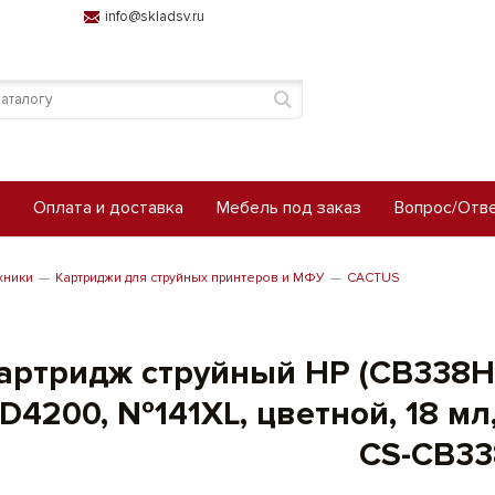
info@skladsv.ru
Оплата и доставка
Мебель под заказ
Вопрос/Отв
хники
Картриджи для струйных принтеров и МФУ
CACTUS
артридж струйный HP (CB338HE)
D4200, №141XL, цветной, 18 м
CS-CB33