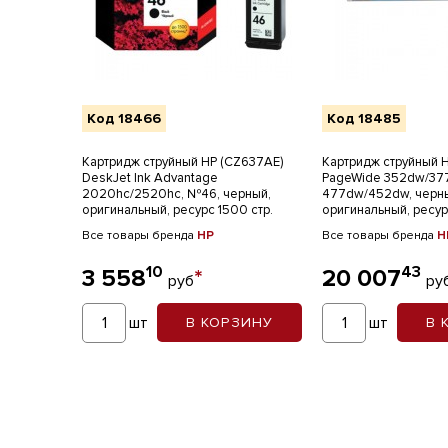
Код 18466
Код 18485
Картридж струйный HP (CZ637AE)
Картридж струйный 
DeskJet Ink Advantage
PageWide 352dw/37
2020hc/2520hc, №46, черный,
477dw/452dw, черн
оригинальный, ресурс 1500 стр.
оригинальный, ресур
Все товары бренда
HP
Все товары бренда
H
10
43
3 558
*
20 007
руб
ру
шт
шт
В КОРЗИНУ
В 