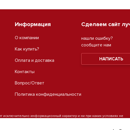
Информация
Сделаем сайт лу
О компании
нашли ошибку?
сообщите нам
Как купить?
НАПИСАТЬ
Оплата и доставка
Контакты
Вопрос/Ответ
Политика конфиденциальности
ит исключительно информационный характер и ни при каких условиях не
а 1 статьи 437 Гражданского кодекса Российской Федерации. Для
ых товаров и (или) услуг, пожалуйста, обращайтесь на info@skladsv.ru.