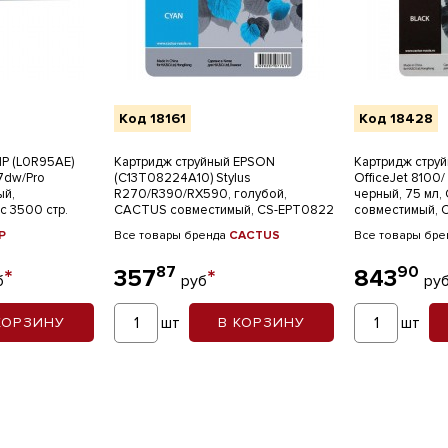
Код 18161
Код 18428
HP (L0R95AE)
Картридж струйный EPSON
Картридж стру
7dw/Pro
(C13T08224A10) Stylus
OfficeJet 8100
ый,
R270/R390/RX590, голубой,
черный, 75 мл
с 3500 стр.
CACTUS совместимый, CS-EPT0822
совместимый, 
P
Все товары бренда
CACTUS
Все товары бр
87
90
*
357
*
843
б
руб
ру
шт
шт
КОРЗИНУ
В КОРЗИНУ