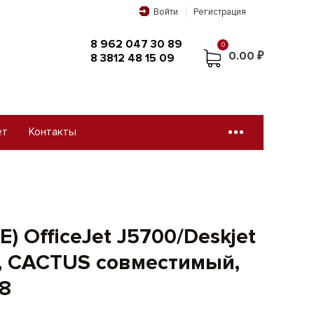
Войти
Регистрация
8 962 047 30 89
0
0.00 ₽
8 3812 48 15 09
ет
Контакты
0
8 962 047 30 89
0.00 ₽
8 3812 48 15 09
 OfficeJet J5700/Deskjet
л, CACTUS совместимый,
8