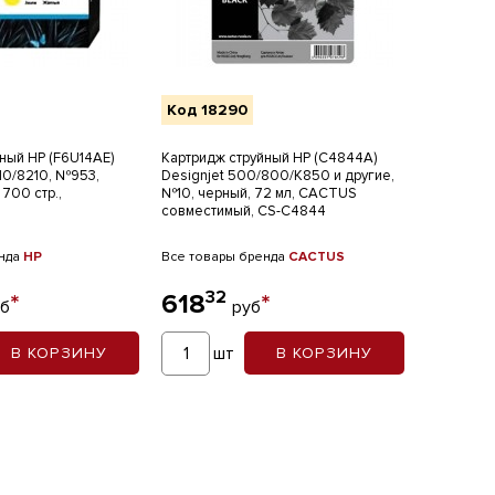
Код 18290
ный HP (F6U14AE)
Картридж струйный HP (C4844A)
710/8210, №953,
Designjet 500/800/K850 и другие,
700 стр.,
№10, черный, 72 мл, CACTUS
совместимый, CS-C4844
енда
HP
Все товары бренда
CACTUS
32
*
618
*
уб
руб
шт
В КОРЗИНУ
В КОРЗИНУ