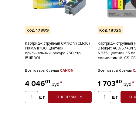
Код 17989
Код 18325
Картридж струйный CANON (CLI-36)
Картридж струйный 
PIXMA iP100, цветной,
Deskjet 460/5743/P
оригинальный, ресурс 250 стр.,
№135, цветной, 15 м
1511B001
совместимый, CS-C
Все товары бренда
CANON
Все товары бренда
C
01
40
4 046
*
1 703
*
руб
руб
шт
шт
В КОРЗИНУ
В 