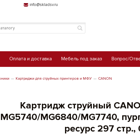
info@skladsv.ru
Оплата и доставка
Мебель под заказ
Вопрос/Отв
хники
Картриджи для струйных принтеров и МФУ
CANON
Картридж струйный CANON
MG5740/MG6840/MG7740, пурп
ресурс 297 стр.,