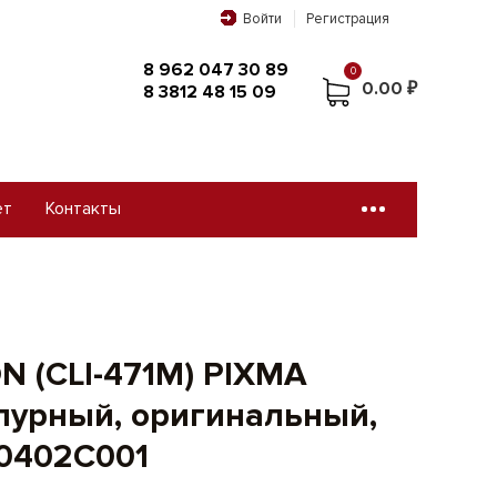
Войти
Регистрация
8 962 047 30 89
0
0.00 ₽
8 3812 48 15 09
ет
Контакты
0
8 962 047 30 89
0.00 ₽
8 3812 48 15 09
 (CLI-471М) PIXMA
урный, оригинальный,
 0402C001