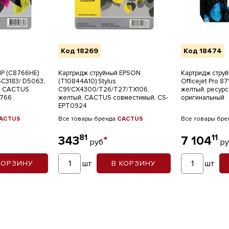
Код 18269
Код 18474
HP (C8766HE)
Картридж струйный EPSON
Картридж струй
SC3183/ D5063,
(T10844A10) Stylus
Officejet Pro 8
л, CACTUS
C91/CX4300/T26/T27/TX106,
желтый, ресурс 
8766
желтый, CACTUS совместимый, CS-
оригинальный
EPT0924
ACTUS
Все товары бренда
CACTUS
Все товары бр
81
11
343
*
7 104
руб
р
шт
шт
КОРЗИНУ
В КОРЗИНУ