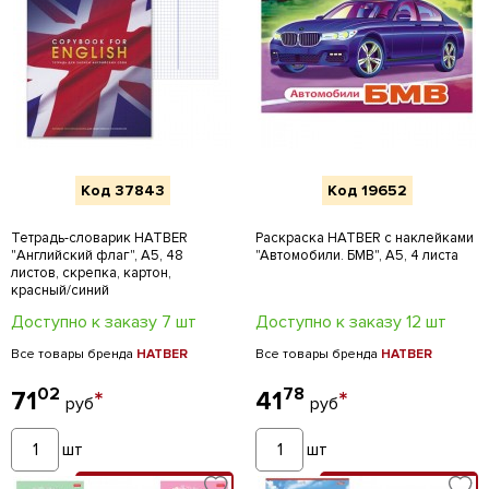
Код 37843
Код 19652
Тетрадь-словарик HATBER
Раскраска HATBER с наклейками
"Английский флаг", А5, 48
"Автомобили. БМВ", А5, 4 листа
листов, скрепка, картон,
красный/синий
Доступно к заказу 7 шт
Доступно к заказу 12 шт
Все товары бренда
HATBER
Все товары бренда
HATBER
02
78
71
*
41
*
руб
руб
шт
шт