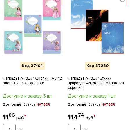
В КОРЗИНУ
В КОРЗИНУ
Код 37104
Код 37230
Тетрадь HATBER "Куколки", А5, 12
Тетрадь HATBER "Стихии
листов, клетка, ассорти
природы", А4, 48 листов, клетка,
скрепка
Доступно к заказу 5 шт
Доступно к заказу 1 шт
Все товары бренда
HATBER
Все товары бренда
HATBER
86
74
11
*
114
*
руб
руб