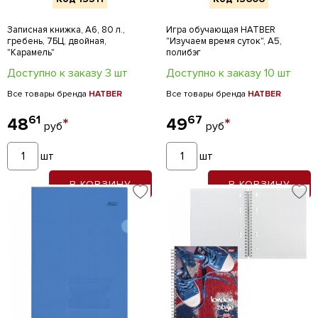
Записная книжка, А6, 80 л.,
Игра обучающая HATBER
гребень, 7БЦ, двойная,
"Изучаем время суток", А5,
"Карамель"
полибэг
Доступно к заказу 3 шт
Доступно к заказу 10 шт
Все товары бренда
HATBER
Все товары бренда
HATBER
61
67
48
*
49
*
руб
руб
шт
шт
В КОРЗИНУ
В КОРЗИНУ