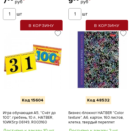
7
*
9
*
руб
руб
шт
шт
В КОРЗИНУ
В КОРЗИНУ
Код 15604
Код 48532
Игра обучающая А5, "Счёт до
Бизнес-блокнот HATBER "Color
100", гребень, 10 л., HATBER,
texture", А6, картон, 160 листов,
10ИК5гр 06149, R003160
клетка, твердый переплет
Доступно к заказу 10 шт
Доступно к заказу 2 шт