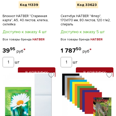
Код 11339
Код 33623
Блокнот HATBER "Старинная
Скетчбук HATBER "Флер",
карта", А5, 40 листов, клетка,
170х170 мм, 80 листов, 120 г/м2,
склейка
спираль
Доступно к заказу 4 шт
Доступно к заказу 5 шт
Все товары бренда
HATBER
Все товары бренда
HATBER
95
50
39
*
1 787
*
руб
руб
шт
шт
В КОРЗИНУ
В КОРЗИНУ