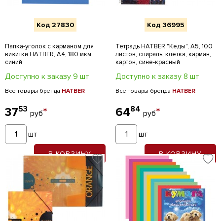
Код 27830
Код 36995
Папка-уголок с карманом для
Тетрадь HATBER "Кеды", А5, 100
визитки HATBER, А4, 180 мкм,
листов, спираль, клетка, карман,
синий
картон, сине-красный
Доступно к заказу 9 шт
Доступно к заказу 8 шт
Все товары бренда
HATBER
Все товары бренда
HATBER
53
84
37
*
64
*
руб
руб
шт
шт
В КОРЗИНУ
В КОРЗИНУ