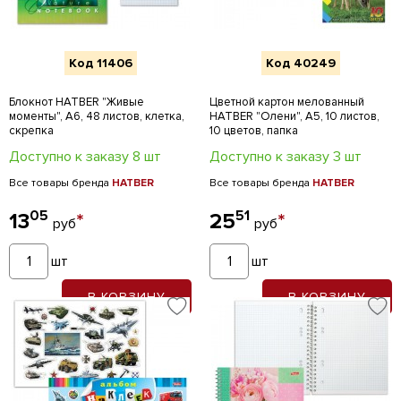
Код 11406
Код 40249
Блокнот HATBER "Живые
Цветной картон мелованный
моменты", А6, 48 листов, клетка,
HATBER "Олени", А5, 10 листов,
скрепка
10 цветов, папка
Доступно к заказу 8 шт
Доступно к заказу 3 шт
Все товары бренда
HATBER
Все товары бренда
HATBER
05
51
13
*
25
*
руб
руб
шт
шт
В КОРЗИНУ
В КОРЗИНУ