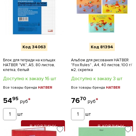
Код 34063
Код 81394
Блок для тетради на кольцах
Альбом для рисования HATBER
HATBER "VK", А5, 80 листов,
"Fox Rules" , А4, 40 листов, 100 г/
клетка, белый
м2, скрепка
Доступно к заказу 16 шт
Доступно к заказу 3 шт
Все товары бренда
HATBER
Все товары бренда
HATBER
95
70
54
*
76
*
руб
руб
шт
шт
В КОРЗИНУ
В КОРЗИНУ