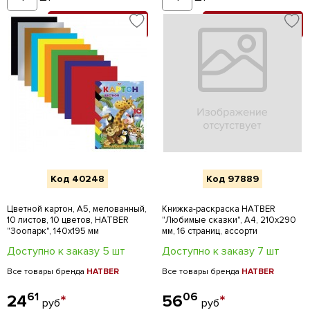
В КОРЗИНУ
В КОРЗИНУ
Код 40248
Код 97889
Цветной картон, А5, мелованный,
Книжка-раскраска HATBER
10 листов, 10 цветов, HATBER
"Любимые сказки", А4, 210х290
"Зоопарк", 140х195 мм
мм, 16 страниц, ассорти
Доступно к заказу 5 шт
Доступно к заказу 7 шт
Все товары бренда
HATBER
Все товары бренда
HATBER
61
06
24
*
56
*
руб
руб