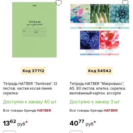
Код 37712
Код 54542
Тетрадь HATBER "Зелёная", 12
Тетрадь HATBER "Макровьюс",
листов, частая косая линия,
А5, 80 листов, клетка, скрепка,
скрепка
мелованный картон, ассорти
Доступно к заказу 40 шт
Доступно к заказу 3 шт
Все товары бренда
HATBER
Все товары бренда
HATBER
62
77
13
*
40
*
руб
руб