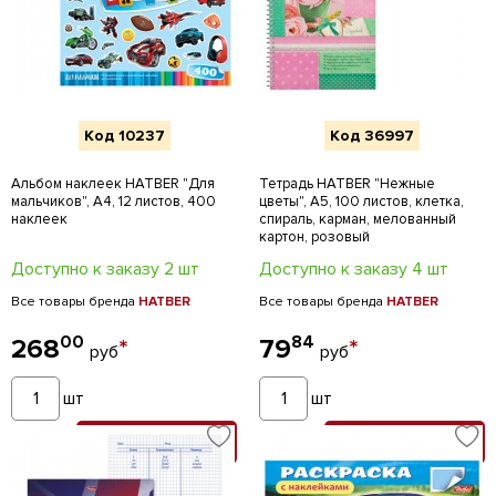
Код 10237
Код 36997
Альбом наклеек HATBER "Для
Тетрадь HATBER "Нежные
мальчиков", А4, 12 листов, 400
цветы", А5, 100 листов, клетка,
наклеек
спираль, карман, мелованный
картон, розовый
Доступно к заказу 2 шт
Доступно к заказу 4 шт
Все товары бренда
HATBER
Все товары бренда
HATBER
00
84
268
*
79
*
руб
руб
шт
шт
В КОРЗИНУ
В КОРЗИНУ