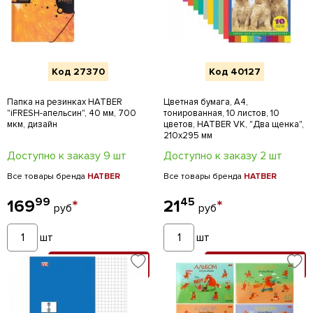
Код 27370
Код 40127
Папка на резинках HATBER
Цветная бумага, А4,
"iFRESH-апельсин", 40 мм, 700
тонированная, 10 листов, 10
мкм, дизайн
цветов, HATBER VK, "Два щенка",
210х295 мм
Доступно к заказу 9 шт
Доступно к заказу 2 шт
Все товары бренда
HATBER
Все товары бренда
HATBER
99
45
169
*
21
*
руб
руб
шт
шт
В КОРЗИНУ
В КОРЗИНУ