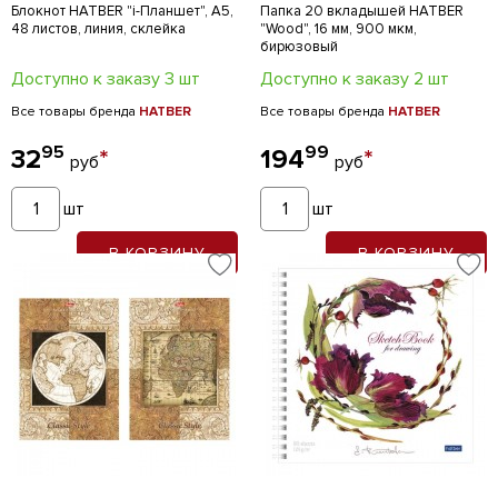
Блокнот HATBER "i-Планшет", А5,
Папка 20 вкладышей HATBER
48 листов, линия, склейка
"Wood", 16 мм, 900 мкм,
бирюзовый
Доступно к заказу 3 шт
Доступно к заказу 2 шт
Все товары бренда
HATBER
Все товары бренда
HATBER
95
99
32
*
194
*
руб
руб
шт
шт
В КОРЗИНУ
В КОРЗИНУ