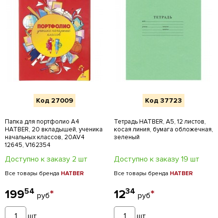
Код 27009
Код 37723
Папка для портфолио А4
Тетрадь HATBER, А5, 12 листов,
HATBER, 20 вкладышей, ученика
косая линия, бумага обложечная,
начальных классов, 20AV4
зеленый
12645, V162354
Доступно к заказу 2 шт
Доступно к заказу 19 шт
Все товары бренда
HATBER
Все товары бренда
HATBER
54
34
199
*
12
*
руб
руб
шт
шт