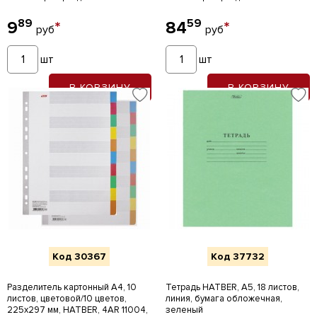
89
59
9
*
84
*
руб
руб
шт
шт
В КОРЗИНУ
В КОРЗИНУ
Код 30367
Код 37732
Разделитель картонный А4, 10
Тетрадь HATBER, А5, 18 листов,
листов, цветовой/10 цветов,
линия, бумага обложечная,
225х297 мм, HATBER, 4AR 11004,
зеленый