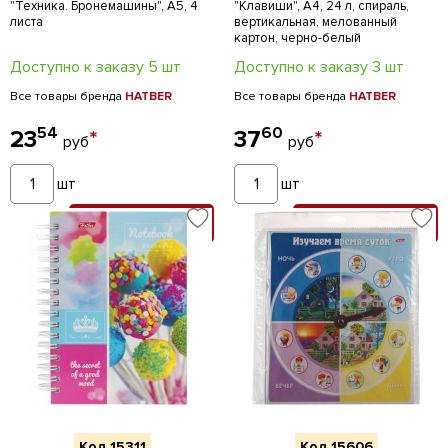
"Техника. Бронемашины", А5, 4
"Клавиши", А4, 24 л, спираль,
листа
вертикальная, мелованный
картон, черно-белый
Доступно к заказу 5 шт
Доступно к заказу 3 шт
Все товары бренда
HATBER
Все товары бренда
HATBER
54
60
23
*
37
*
руб
руб
шт
шт
В КОРЗИНУ
В КОРЗИНУ
Код 15311
Код 15606