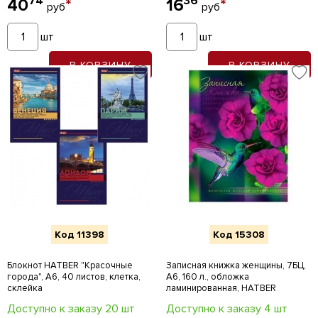
74
36
40
*
16
*
руб
руб
шт
шт
В КОРЗИНУ
В КОРЗИНУ
Код 11398
Код 15308
Блокнот HATBER "Красочные
Записная книжка женщины, 7БЦ,
города", А6, 40 листов, клетка,
А6, 160 л., обложка
склейка
ламинированная, HATBER
Доступно к заказу 20 шт
Доступно к заказу 4 шт