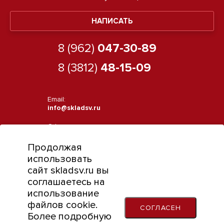
НАПИСАТЬ
8 (962)
047-30-89
8 (3812)
48-15-09
Email:
info@skladsv.ru
Офис:
644070, г. Омск, ул. Фурманова, 7
Продолжая
Режим работы:
использовать
Пн-Пт с 9:00 до 18:00
сайт skladsv.ru вы
соглашаетесь на
использование
файлов cookie.
СОГЛАСЕН
Обращаем ваше внимание на то, что данный интернет-сайт носит
Более подробную
исключительно информационный характер и ни при каких условиях