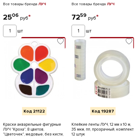
Все товары бренда
ЛУЧ
Все товары бренда
ЛУЧ
06
59
25
*
72
*
руб
руб
шт
шт
В КОРЗИНУ
В КОРЗИНУ
Код 21122
Код 19287
Краски акварельные фигурные
Клейкие ленты ЛУЧ, 12 мм х 10 м,
ЛУЧ "Кроха", 8 цветов,
35 мкм, пп, прозрачный, комплект
"Цветочек", медовые, без кисти,
12 штук