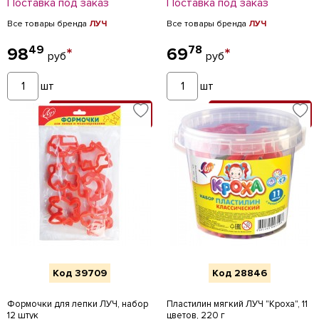
Поставка под заказ
Поставка под заказ
Все товары бренда
ЛУЧ
Все товары бренда
ЛУЧ
49
78
98
*
69
*
руб
руб
шт
шт
В КОРЗИНУ
В КОРЗИНУ
Код 39709
Код 28846
Формочки для лепки ЛУЧ, набор
Пластилин мягкий ЛУЧ "Кроха", 11
12 штук
цветов, 220 г