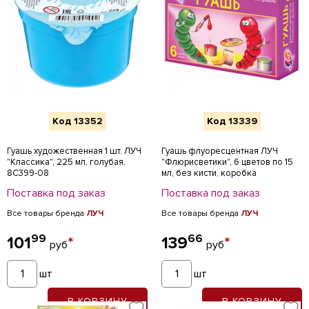
Код 13352
Код 13339
Гуашь художественная 1 шт. ЛУЧ
Гуашь флуоресцентная ЛУЧ
"Классика", 225 мл, голубая,
"Флюрисветики", 6 цветов по 15
8С399-08
мл, без кисти, коробка
Поставка под заказ
Поставка под заказ
Все товары бренда
ЛУЧ
Все товары бренда
ЛУЧ
99
66
101
*
139
*
руб
руб
шт
шт
В КОРЗИНУ
В КОРЗИНУ