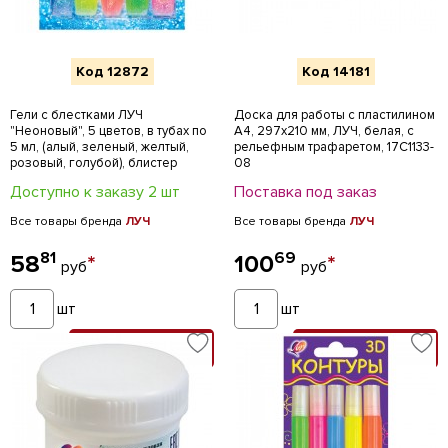
Код 12872
Код 14181
Гели с блестками ЛУЧ
Доска для работы с пластилином
"Неоновый", 5 цветов, в тубах по
А4, 297х210 мм, ЛУЧ, белая, с
5 мл, (алый, зеленый, желтый,
рельефным трафаретом, 17С1133-
розовый, голубой), блистер
08
Доступно к заказу 2 шт
Поставка под заказ
Все товары бренда
ЛУЧ
Все товары бренда
ЛУЧ
81
69
58
*
100
*
руб
руб
шт
шт
В КОРЗИНУ
В КОРЗИНУ