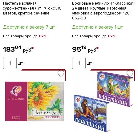
Пастель масляная
Восковые мелки ЛУЧ "Классика",
художественная ЛУЧ "Люкс", 18
24 цвета, круглые, картонная
цветов, круглое сечение
упаковка с европодвесом, 12С
862-08
Доступно к заказу 7 шт
Доступно к заказу 1 шт
Все товары бренда
ЛУЧ
Все товары бренда
ЛУЧ
04
19
183
*
95
*
руб
руб
шт
шт
В КОРЗИНУ
В КОРЗИНУ