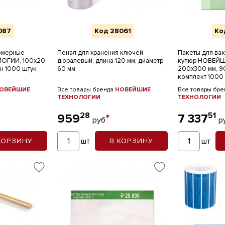
087
Код 28061
Ко
омерные
Пенал для хранения ключей
Пакеты для ва
ОГИИ, 100х20
дюралевый, длина 120 мм, диаметр
купюр НОВЕЙ
он 1000 штук
60 мм
200х300 мм, 90
комплект 1000
ОВЕЙШИЕ
Все товары бренда
НОВЕЙШИЕ
Все товары бр
ТЕХНОЛОГИИ
ТЕХНОЛОГИИ
28
51
959
*
7 337
руб
р
шт
шт
КОРЗИНУ
В КОРЗИНУ