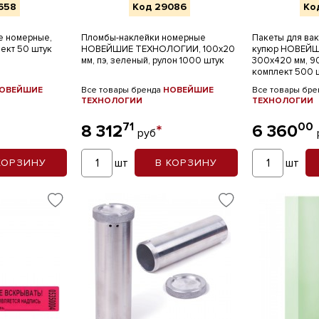
658
Код 29086
Ко
е номерные,
Пломбы-наклейки номерные
Пакеты для ва
лект 50 штук
НОВЕЙШИЕ ТЕХНОЛОГИИ, 100х20
купюр НОВЕЙ
мм, пэ, зеленый, рулон 1000 штук
300х420 мм, 90
комплект 500 
ОВЕЙШИЕ
Все товары бренда
НОВЕЙШИЕ
Все товары бр
ТЕХНОЛОГИИ
ТЕХНОЛОГИИ
71
00
8 312
*
6 360
руб
шт
шт
КОРЗИНУ
В КОРЗИНУ