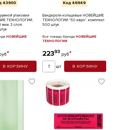
д 43900
Код 46949
куумной упаковки
Бандероли кольцевые НОВЕЙШИЕ
ШИЕ ТЕХНОЛОГИИ,
ТЕХНОЛОГИИ "50 евро", комплект
 мкм, 3 слоя,
500 штук
штук
енда
НОВЕЙШИЕ
Все товары бренда
НОВЕЙШИЕ
ТЕХНОЛОГИИ
93
*
223
*
руб
руб
шт
В КОРЗИНУ
В КОРЗИНУ