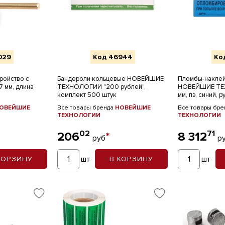
029
Код 46944
Ко
ройство с
Бандероли кольцевые НОВЕЙШИЕ
Пломбы-накле
7 мм, длина
ТЕХНОЛОГИИ "200 рублей",
НОВЕЙШИЕ ТЕ
комплект 500 штук
мм, пэ, синий, 
ОВЕЙШИЕ
Все товары бренда
НОВЕЙШИЕ
Все товары бр
ТЕХНОЛОГИИ
ТЕХНОЛОГИИ
02
71
206
*
8 312
руб
р
шт
шт
КОРЗИНУ
В КОРЗИНУ