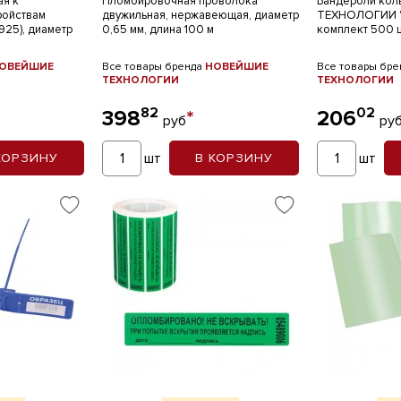
ая к
Пломбировочная проволока
Бандероли ко
ройствам
двужильная, нержавеющая, диаметр
ТЕХНОЛОГИИ "
925), диаметр
0,65 мм, длина 100 м
комплект 500 
ОВЕЙШИЕ
Все товары бренда
НОВЕЙШИЕ
Все товары бр
ТЕХНОЛОГИИ
ТЕХНОЛОГИИ
82
02
398
*
206
руб
ру
шт
шт
КОРЗИНУ
В КОРЗИНУ