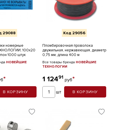
д 29088
Код 29056
йки номерные
Пломбировочная проволока
ХНОЛОГИИ, 100х20
двужильная, нержавеющая, диаметр
рулон 1000 штук
0,75 мм, длина 400 м
енда
НОВЕЙШИЕ
Все товары бренда
НОВЕЙШИЕ
ТЕХНОЛОГИИ
91
*
1 124
*
уб
руб
шт
В КОРЗИНУ
В КОРЗИНУ