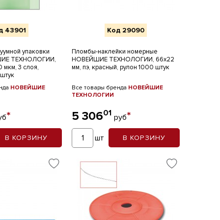
д 43901
Код 29090
куумной упаковки
Пломбы-наклейки номерные
ШИЕ ТЕХНОЛОГИИ,
НОВЕЙШИЕ ТЕХНОЛОГИИ, 66х22
 мкм, 3 слоя,
мм, пэ, красный, рулон 1000 штук
 штук
енда
НОВЕЙШИЕ
Все товары бренда
НОВЕЙШИЕ
ТЕХНОЛОГИИ
01
*
5 306
*
уб
руб
шт
В КОРЗИНУ
В КОРЗИНУ