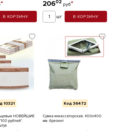
02
*
206
*
б
руб
шт
В КОРЗИНУ
В КОРЗИНУ
д 10321
Код 36472
льцевые НОВЕЙШИЕ
Сумка инкассаторская, 400х400
00 рублей",
мм, брезент
штук