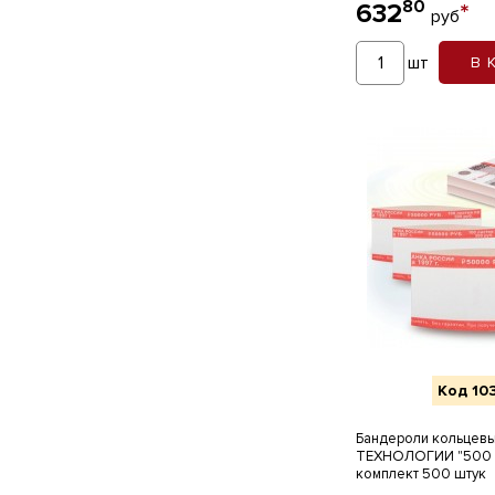
80
632
*
руб
шт
В 
Код 10
Бандероли кольце
ТЕХНОЛОГИИ "500 р
комплект 500 штук