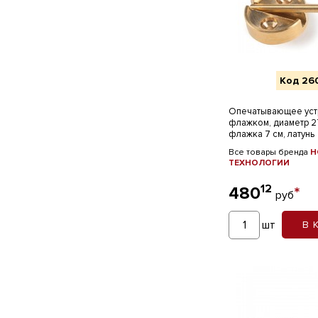
Код 26
Опечатывающее уст
флажком, диаметр 2
флажка 7 см, латунь
Все товары бренда
Н
ТЕХНОЛОГИИ
12
480
*
руб
шт
В 