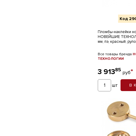
Код 29
Пломбы-наклейки н
НОВЕЙШИЕ ТЕХНОЛ
мм, пэ, красный, рул
Все товары бренда
Н
ТЕХНОЛОГИИ
85
3 913
*
руб
шт
В 