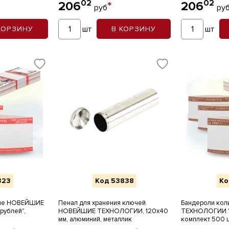
02
02
206
*
206
руб
ру
шт
шт
КОРЗИНУ
В КОРЗИНУ
323
Код 53838
Ко
вые НОВЕЙШИЕ
Пенал для хранения ключей
Бандероли ко
ублей",
НОВЕЙШИЕ ТЕХНОЛОГИИ, 120х40
ТЕХНОЛОГИИ "1
мм, алюминий, металлик
комплект 500 