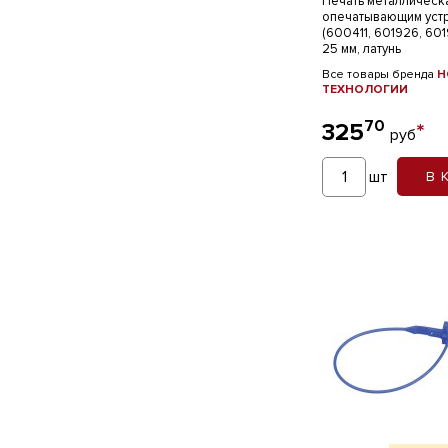
Печать металлическ
опечатывающим уст
(600411, 601926, 601
25 мм, латунь
Все товары бренда
Н
ТЕХНОЛОГИИ
70
325
*
руб
шт
В 